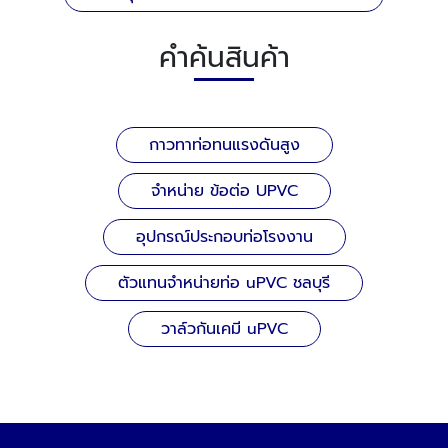
คำค้นสินค้า
กาวทาท่อทนแรงดันสูง
จำหน่าย ข้อต่อ UPVC
อุปกรณ์ประกอบท่อโรงงาน
ตัวแทนจำหน่ายท่อ uPVC ชลบุรี
วาล์วกันเคมี uPVC