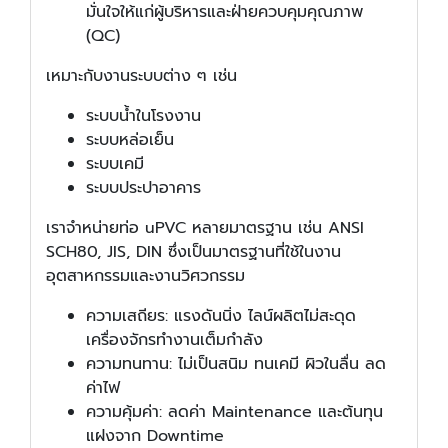
มั่นใจให้แก่ผู้บริหารและฝ่ายควบคุมคุณภาพ
(QC)
เหมาะกับงานระบบต่าง ๆ เช่น
ระบบน้ำในโรงงาน
ระบบหล่อเย็น
ระบบเคมี
ระบบประปาอาคาร
เราจำหน่ายท่อ uPVC หลายมาตรฐาน เช่น ANSI
SCH80, JIS, DIN ซึ่งเป็นมาตรฐานที่ใช้ในงาน
อุตสาหกรรมและงานวิศวกรรม
ความเสถียร: แรงดันนิ่ง ไลน์ผลิตไม่สะดุด
เครื่องจักรทำงานเต็มกำลัง
ความทนทาน: ไม่เป็นสนิม ทนเคมี ผิวในลื่น ลด
ค่าไฟ
ความคุ้มค่า: ลดค่า Maintenance และต้นทุน
แฝงจาก Downtime